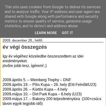
This site uses cookies from Google to deliver its services
and to analyze traffic. Your IP address and user-agent are
shared with Google along with performance and security
metrics to ensure quality of service, generate usage
statistics, and to detect and address abuse.
LEARN MORE
GOT IT
2009. december 28., hétfő
év végi összegzés
így év végéhez közeledbe összeszedtem az idei
eredményeket.
jövőre jobb lesz, ígérem! ;)
2009.április 5. – Weinberg Trophy – DNF
2009.április 19. – Pilis Kupa – 26. hely (Elit Felnőtt/U23)
2009.április 26. – Kürtös Kupa – 4.hely
2009.május 10. – Dirt Park Kupa – 6.hely (U23)
2009.május 17. – Bakony 200 teljesítménytúra
(100+csúcs
távon egyik legjobb idő)