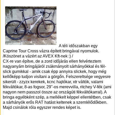
A téli időszakban egy
Caprine Tour Cross vázra épített bringával nyomulok.
/Köszönet a vázért az AVEX Kft-nek :) /
CX-re van építve, de a zord időjárás ellen felvérteztem
nagyanyám bringájáról zsákmányolt sárhányókkal és fél-
slick gumikkal - amik csak épp annyira slickek, hogy még
kellőképp tudjon visítani a görgőn. Felszereltsége vegyesre
sikerült - zzyzx kerekek, kcnc hajtókar, xtr váltók, valami
fékváltókar, 8-as fogsor, 29"-os merevvilla, ritchey V-fék (ami
nagyon nem passzol össze az országúti fékváltókarral). A
bringa egyébként szép, a mellékelt képpel ellentétben, csak
a sárhányók erős RAT hatást keltenek a szemlélődőkben.
Majd csinálok róla egyszer rendes képet is.