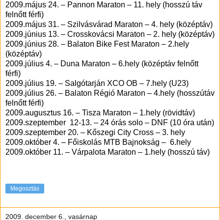
2009.május 24. – Pannon Maraton – 11. hely (hosszú táv
felnőtt férfi)
2009.május 31. – Szilvásvárad Maraton – 4. hely (középtáv)
2009.június 13. – Crosskovácsi Maraton – 2. hely (középtáv)
2009.június 28. – Balaton Bike Fest Maraton – 2.hely
(középtáv)
2009.július 4. – Duna Maraton – 6.hely (középtáv felnőtt
férfi)
2009.július 19. – Salgótarján XCO OB – 7.hely (U23)
2009.július 26. – Balaton Régió Maraton – 4.hely (hosszútáv
felnőtt férfi)
2009.augusztus 16. – Tisza Maraton – 1.hely (rövidtáv)
2009.szeptember
12-13. – 24 órás solo – DNF (10 óra után)
2009.szeptember 20. – Kőszegi City Cross – 3. hely
2009.október 4. – Főiskolás MTB Bajnokság –
6.hely
2009.október 11. – Várpalota Maraton – 1.hely (hosszú táv)
Megosztás
2009. december 6., vasárnap