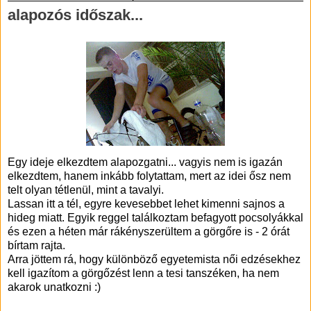
alapozós időszak...
Egy ideje elkezdtem alapozgatni... vagyis nem is igazán
elkezdtem, hanem inkább folytattam, mert az idei ősz nem
telt olyan tétlenül, mint a tavalyi.
Lassan itt a tél, egyre kevesebbet lehet kimenni sajnos a
hideg miatt. Egyik reggel találkoztam befagyott pocsolyákkal
és ezen a héten már rákényszerültem a görgőre is - 2 órát
bírtam rajta.
Arra jöttem rá, hogy különböző egyetemista női edzésekhez
kell igazítom a görgőzést lenn a tesi tanszéken, ha nem
akarok unatkozni :)